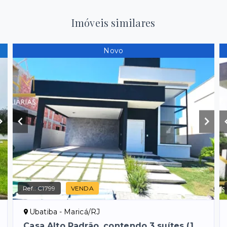
Imóveis similares
Novo
Ref.:
C1799
VENDA
Ubatiba - Maricá/RJ
Casa Alto Padrão, contendo 3 suítes (1