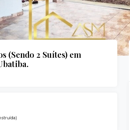
os (Sendo 2 Suítes) em
batiba.
struída
)