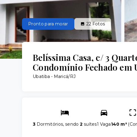
Pronto para morar
22
Fotos
Belíssima Casa, c/ 3 Quart
Condomínio Fechado em U
Ubatiba - Maricá/RJ
3
Dormitórios, sendo
2
suítes
1 Vaga
140 m²
(
Con