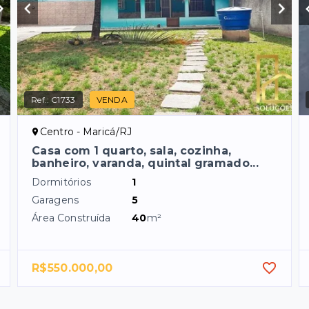
Ref.:
C1733
VENDA
Centro - Maricá/RJ
Casa com 1 quarto, sala, cozinha,
banheiro, varanda, quintal gramado...
Dormitórios
1
Garagens
5
Área Construída
40
m²
R$550.000,00