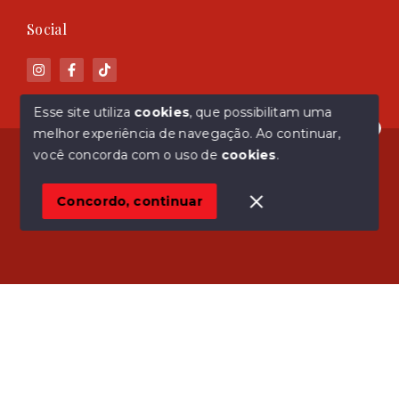
Social
Esse site utiliza
cookies
, que possibilitam uma
melhor experiência de navegação.
Ao continuar,
Olá! Estamos disponíveis para te ajudar.
© Copyright 2026 - ASM Imóveis - Todos os direitos
você concorda com o uso de
cookies
.
reservados
Concordo, continuar
SITE PARA IMOBILIARIA
Início
Histórico
Favoritos