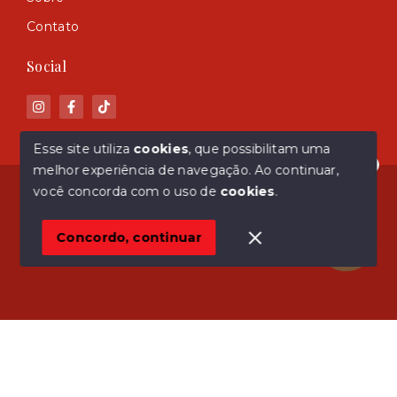
Contato
Social
Esse site utiliza
cookies
, que possibilitam uma
melhor experiência de navegação.
Ao continuar,
Olá! Estamos disponíveis para te ajudar.
© Copyright 2026 - ASM Imóveis - Todos os direitos
você concorda com o uso de
cookies
.
reservados
Concordo, continuar
SITE PARA IMOBILIARIA
Início
Histórico
Favoritos