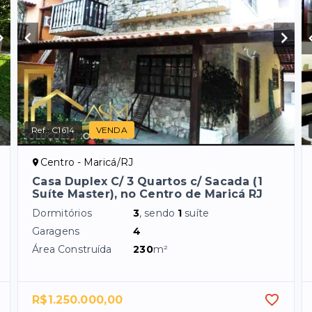
Ref.:
C1614
VENDA
Centro - Maricá/RJ
Casa Duplex C/ 3 Quartos c/ Sacada (1
Suíte Master), no Centro de Maricá RJ
Dormitórios
3
, sendo
1
suíte
Garagens
4
Área Construída
230
m²
R$1.250.000,00