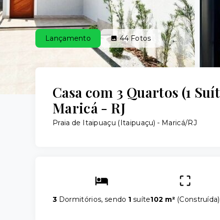
Lançamento
44
Fotos
Casa com 3 Quartos (1 Suít
Maricá - RJ
Praia de Itaipuaçu (Itaipuaçu) - Maricá/RJ
3
Dormitórios, sendo
1
suíte
102 m²
(
Construída
)