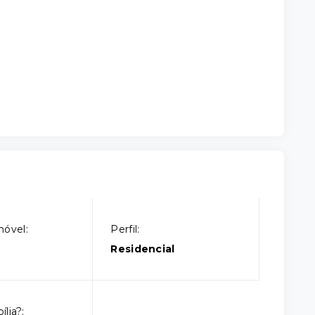
móvel:
Perfil:
Residencial
lia?: