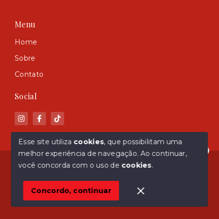
Menu
Home
Sobre
Contato
Social
Esse site utiliza
cookies
, que possibilitam uma
melhor experiência de navegação.
Ao continuar,
Olá! Estamos disponíveis para te ajudar.
© Copyright 2026 - ASM Imóveis - Todos os direitos
você concorda com o uso de
cookies
.
reservados
Concordo, continuar
SITE PARA IMOBILIARIA