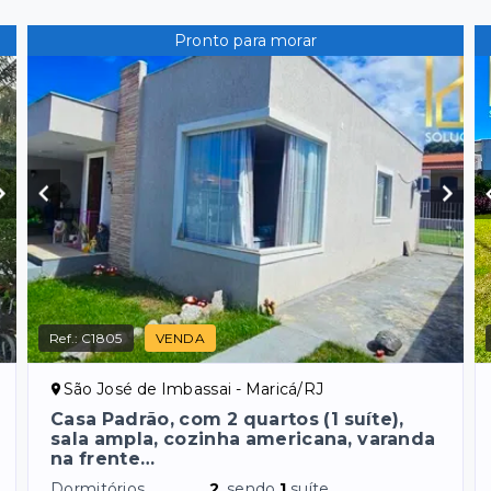
Pronto para morar
Ref.:
C1805
VENDA
São José de Imbassai - Maricá/RJ
Casa Padrão, com 2 quartos (1 suíte),
sala ampla, cozinha americana, varanda
na frente…
Dormitórios
2
, sendo
1
suíte