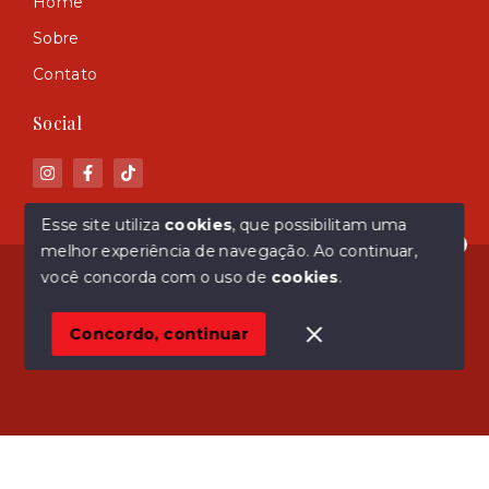
Home
Sobre
Contato
Social
Esse site utiliza
cookies
, que possibilitam uma
melhor experiência de navegação.
Ao continuar,
Olá! Estamos disponíveis para te ajudar.
© Copyright 2026 - ASM Imóveis - Todos os direitos
você concorda com o uso de
cookies
.
reservados
Concordo, continuar
SITE PARA IMOBILIARIA
Início
Histórico
Favoritos