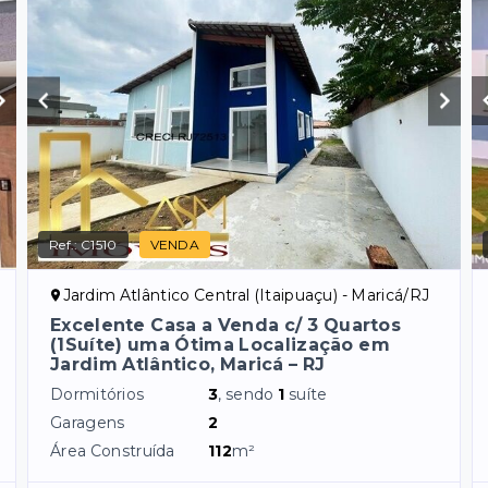
Ref.:
C1510
VENDA
Jardim Atlântico Central (Itaipuaçu) - Maricá/RJ
Excelente Casa a Venda c/ 3 Quartos
(1Suíte) uma Ótima Localização em
Jardim Atlântico, Maricá – RJ
Dormitórios
3
, sendo
1
suíte
Garagens
2
Área Construída
112
m²