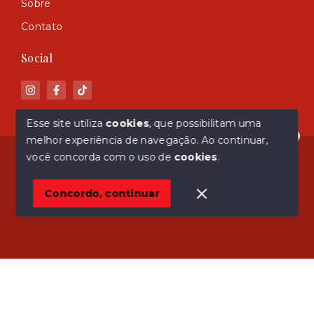
Sobre
Contato
Social
Esse site utiliza
cookies
, que possibilitam uma
melhor experiência de navegação.
Ao continuar,
Olá! Estamos disponíveis para te ajudar.
© Copyright 2026 - ASM Imóveis - Todos os direitos
você concorda com o uso de
cookies
.
reservados
Concordo, continuar
SITE PARA IMOBILIARIA
Início
Histórico
Favoritos