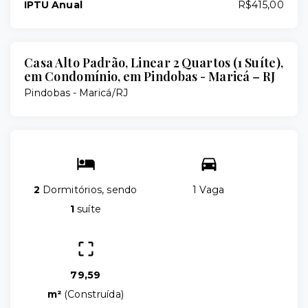
IPTU Anual
R$415,00
Casa Alto Padrão, Linear 2 Quartos (1 Suíte),
em Condomínio, em Pindobas - Maricá – RJ
Pindobas - Maricá/RJ
2
Dormitórios, sendo
1 Vaga
1
suíte
79,59
m²
(
Construída
)