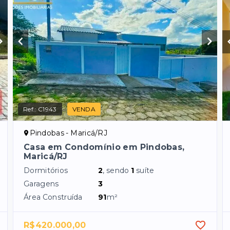
Ref.:
C1943
VENDA
Pindobas - Maricá/RJ
Casa em Condomínio em Pindobas,
Maricá/RJ
Dormitórios
2
, sendo
1
suíte
Garagens
3
Área Construída
91
m²
R$420.000,00