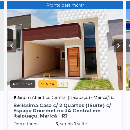
Pronto para morar
Ref.:
C1348
VENDA
Jardim Atlântico Central (Itaipuaçu) - Maricá/RJ
Belíssima Casa c/ 2 Quartos (1Suíte) c/
Espaço Gourmet no JA Central em
Itaipuaçu, Maricá - RJ
Dormitórios
3
, sendo
1
suíte