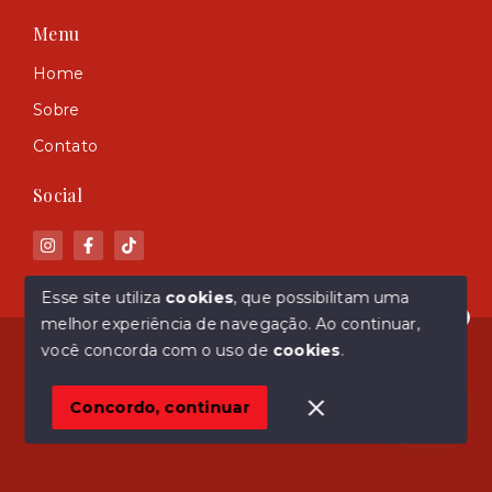
Menu
Home
Sobre
Contato
Social
Esse site utiliza
cookies
, que possibilitam uma
melhor experiência de navegação.
Ao continuar,
Olá! Estamos disponíveis para te ajudar.
© Copyright 2026 - ASM Imóveis - Todos os direitos
você concorda com o uso de
cookies
.
reservados
Concordo, continuar
SITE PARA IMOBILIARIA