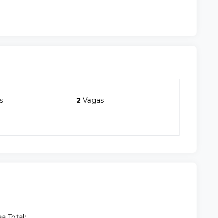
s
2
Vagas
a Total: