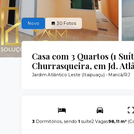
Novo
30
Fotos
Casa com 3 Quartos (1 Suí
Churrasqueira, em Jd. Atlâ
Jardim Atlântico Leste (Itaipuaçu) - Maricá/RJ
3
Dormitórios, sendo
1
suíte
2 Vagas
98,11 m²
(
Co