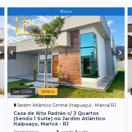
Novo
Ref.:
C1254
VENDA
Jardim Atlântico Central (Itaipuaçu) - Maricá/RJ
Casa de Alto Padrão c/ 3 Quartos
(Sendo 1 Suíte) no Jardim Atlântico
Itaipuaçu, Maricá - RJ
Dormitórios
3
, sendo
1
suíte