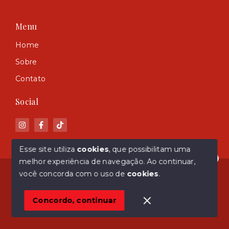
Menu
Home
Sobre
Contato
Social
Esse site utiliza
cookies
, que possibilitam uma
melhor experiência de navegação.
Ao continuar,
Olá! Estamos disponíveis para te ajudar.
© Copyright 2026 - ASM Imóveis - Todos os direitos
você concorda com o uso de
cookies
.
reservados
Concordo, continuar
SITE PARA IMOBILIARIA