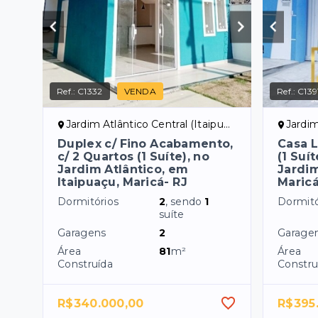
Ref.:
C1332
VENDA
Ref.:
C139
Jardim Atlântico Central (Itaipuaçu) - Maricá/RJ
Jardim At
Duplex c/ Fino Acabamento,
Casa L
c/ 2 Quartos (1 Suíte), no
(1 Suít
Jardim Atlântico, em
Jardim
Itaipuaçu, Maricá- RJ
Maric
Dormitórios
2
, sendo
1
Dormitó
suíte
Garagens
2
Garage
Área
81
m²
Área
Construída
Constru
R$340.000,00
R$395