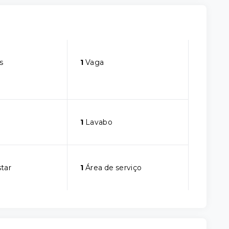
s
1
Vaga
1
Lavabo
star
1
Área de serviço