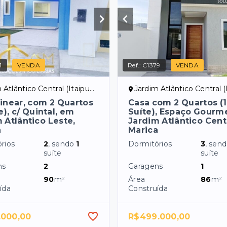
1
VENDA
Ref.:
C1379
VENDA
lântico Central (Itaipuaçu) - Maricá/RJ
Jardim Atlântico Central (Itaipuaçu) - 
inear, com 2 Quartos
Casa com 2 Quartos (1
e), c/ Quintal, em
Suíte), Espaço Gourm
 Atlântico Leste,
Jardim Atlântico Centr
á
Marica
rios
2
, sendo
1
Dormitórios
3
, sen
suíte
suíte
ns
2
Garagens
1
90
m²
Área
86
m²
ída
Construída
.000,00
R$499.000,00