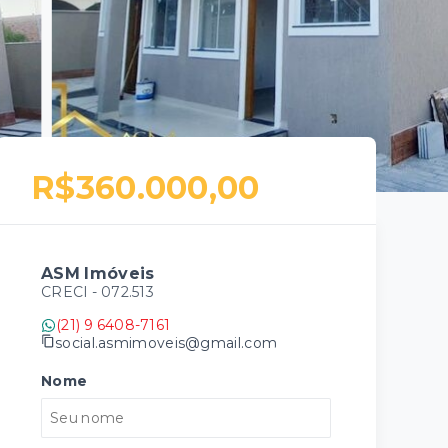
R$360.000,00
ASM Imóveis
CRECI -
072.513
(21) 9 6408-7161
social.asmimoveis@gmail.com
Nome