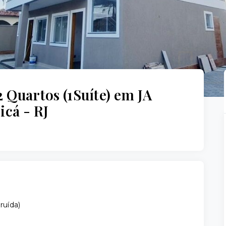
2 Quartos (1Suíte) em JA
icá - RJ
ruída
)