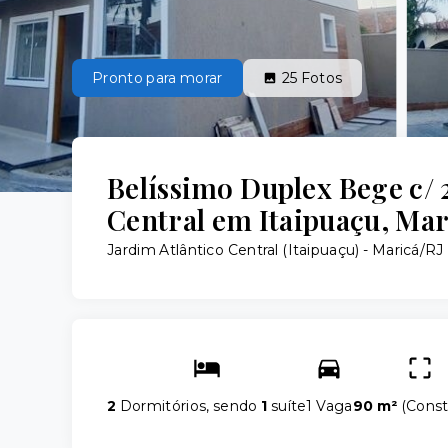
Pronto para morar
25
Fotos
Belíssimo Duplex Bege c/ 
Central em Itaipuaçu, Mar
Jardim Atlântico Central (Itaipuaçu) - Maricá/RJ
2
Dormitórios, sendo
1
suíte
1 Vaga
90 m²
(
Const