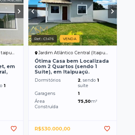
Ref.:
C1476
VENDA
Maricá/RJ
Jardim Atlântico Central (Itaipuaçu) - Maricá/RJ
Ótima Casa bem Localizada
et, em
com 2 Quartos (sendo 1
al,
Suíte), em Itaipuaçú.
Dormitórios
2
, sendo
1
do
1
suíte
Garagens
1
Área
75,50
m²
Construída
R$530.000,00