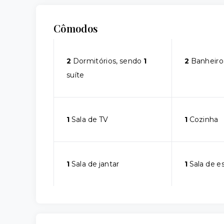
Cômodos
2
Dormitórios, sendo
1
2
Banheiro
suíte
1
Sala de TV
1
Cozinha
1
Sala de jantar
1
Sala de e