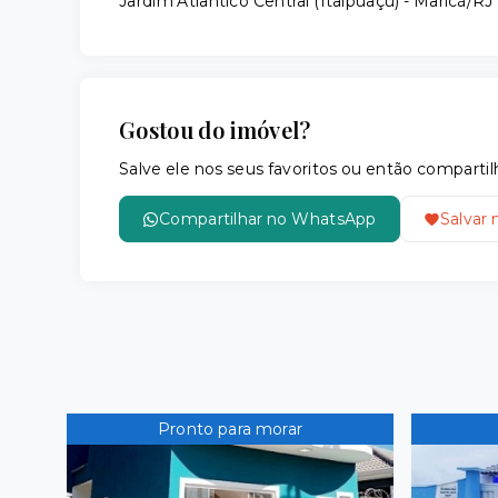
Jardim Atlântico Central (Itaipuaçu) - Maricá/RJ
Gostou do imóvel?
Salve ele nos seus favoritos ou então compar
Compartilhar no WhatsApp
Salvar 
Pronto para morar