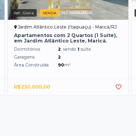
Ref.:
Gloria
VENDA
Jardim Atlântico Leste (Itaipuaçu) - Maricá/RJ
Apartamentos com 2 Quartos (1 Suíte),
em Jardim Atlântico Leste, Maricá.
Dormitórios
2
, sendo
1
suíte
Garagens
2
Área Construída
90
m²
R$230.000,00