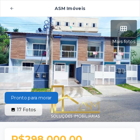
ASM Imóveis
Mais fotos
Pronto para morar
17
Fotos
R$298.000,00