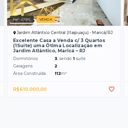
Ref.:
C1510
VENDA
Jardim Atlântico Central (Itaipuaçu) - Maricá/RJ
Excelente Casa a Venda c/ 3 Quartos
(1Suíte) uma Ótima Localização em
Jardim Atlântico, Maricá – RJ
Dormitórios
3
, sendo
1
suíte
Garagens
2
Área Construída
112
m²
R$610.000,00