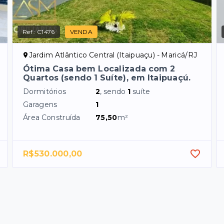
Ref.:
C1476
VENDA
Jardim Atlântico Central (Itaipuaçu) - Maricá/RJ
Ótima Casa bem Localizada com 2
Quartos (sendo 1 Suíte), em Itaipuaçú.
Dormitórios
2
, sendo
1
suíte
Garagens
1
Área Construída
75,50
m²
R$530.000,00