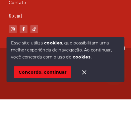
Contato
Social
Esse site utiliza
cookies
, que possibilitam uma
melhor experiência de navegação.
Ao continuar,
Olá! Estamos disponíveis para te ajudar.
© Copyright 2026 - ASM Imóveis - Todos os direitos
você concorda com o uso de
cookies
.
reservados
Concordo, continuar
SITE PARA IMOBILIARIA
Início
Histórico
Favoritos