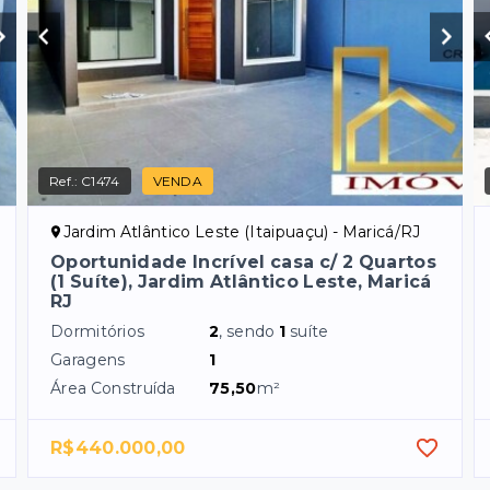
Ref.:
C1474
VENDA
Jardim Atlântico Leste (Itaipuaçu) - Maricá/RJ
Oportunidade Incrível casa c/ 2 Quartos
(1 Suíte), Jardim Atlântico Leste, Maricá
RJ
Dormitórios
2
, sendo
1
suíte
Garagens
1
Área Construída
75,50
m²
R$440.000,00