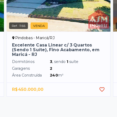
Ref.:
1166
VENDA
Pindobas - Maricá/RJ
Excelente Casa Linear c/ 3 Quartos
(Sendo 1 Suíte), Fino Acabamento, em
Maricá - RJ
Dormitórios
3
, sendo
1
suíte
Garagens
2
Área Construída
240
m²
R$450.000,00