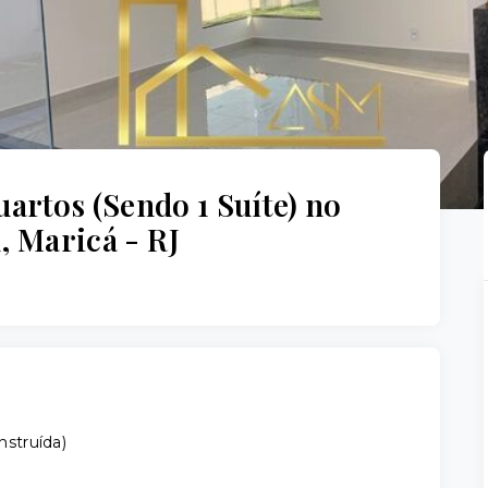
uartos (Sendo 1 Suíte) no
, Maricá - RJ
nstruída
)