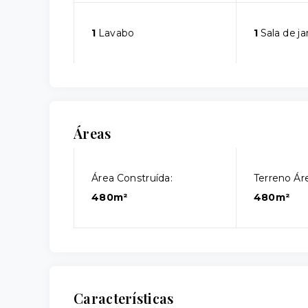
1
Lavabo
1
Sala de ja
Áreas
Área Construída:
Terreno Áre
480m²
480m²
Características