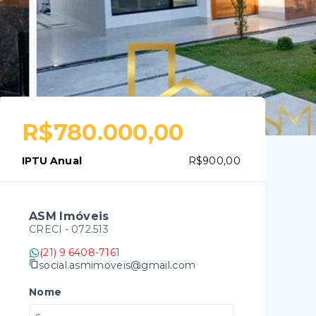
R$780.000,00
IPTU Anual
R$900,00
ASM Imóveis
CRECI -
072.513
(21) 9 6408-7161
social.asmimoveis@gmail.com
Nome