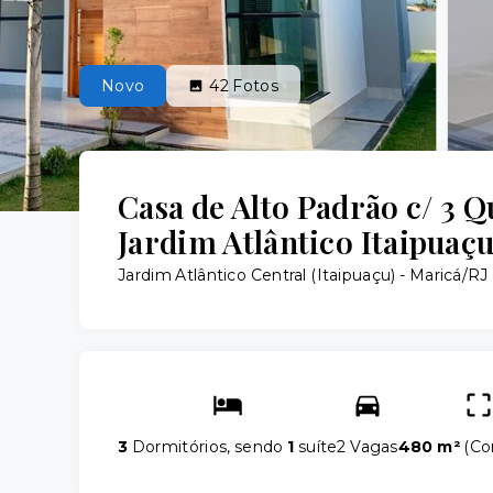
Novo
42
Fotos
Casa de Alto Padrão c/ 3 Q
Jardim Atlântico Itaipuaçu
Jardim Atlântico Central (Itaipuaçu) - Maricá/RJ
3
Dormitórios, sendo
1
suíte
2 Vagas
480 m²
(
Co