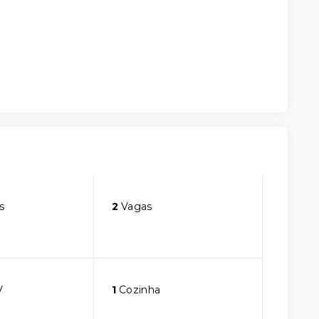
s
2
Vagas
V
1
Cozinha