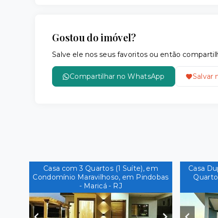
Gostou do imóvel?
Salve ele nos seus favoritos ou então compar
Compartilhar no WhatsApp
Salvar 
Casa com 3 Quartos (1 Suíte), em
Casa Du
Condomínio Maravilhoso, em Pindobas
Quarto
- Maricá - RJ