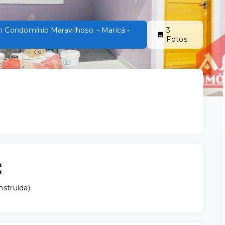
m Condomínio Maravilhoso. - Maricá -
3
Fotos
nstruída
)