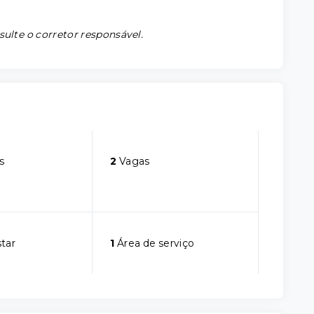
sulte o corretor responsável.
s
2
Vagas
star
1
Área de serviço