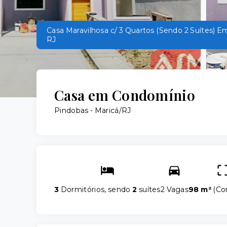
Casa Maravilhosa c/ 3 Quartos (Sendo 2 Suítes) E
RJ
Casa em Condomínio
Pindobas - Maricá/RJ
3
Dormitórios, sendo
2
suítes
2 Vagas
98 m²
(
Co