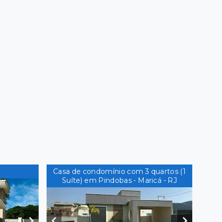
Casa de condomínio com 3 quartos (1
Suíte) em Pindobas - Maricá - RJ