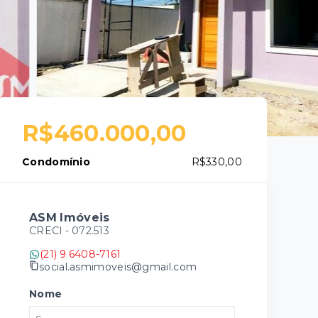
R$460.000,00
Condomínio
R$330,00
ASM Imóveis
CRECI -
072.513
(21) 9 6408-7161
social.asmimoveis@gmail.com
Nome