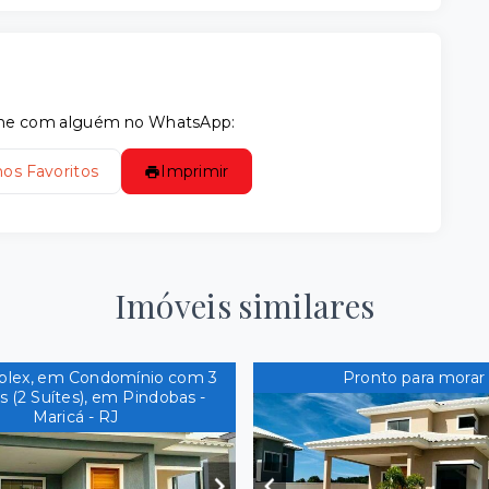
tilhe com alguém no WhatsApp:
nos Favoritos
Imprimir
Imóveis similares
plex, em Condomínio com 3
Pronto para morar
s (2 Suítes), em Pindobas -
Maricá - RJ