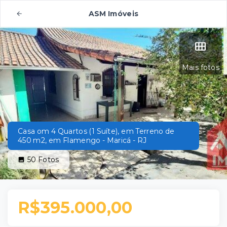
ASM Imóveis
Mais fotos
Casa om 4 Quartos (1 Suíte), em Terreno de
450 m2, em Flamengo - Maricá - RJ
50
Fotos
R$395.000,00