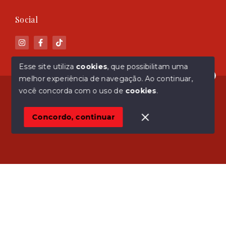
Social
Esse site utiliza
cookies
, que possibilitam uma
melhor experiência de navegação.
Ao continuar,
Olá! Estamos disponíveis para te ajudar.
© Copyright 2026 - ASM Imóveis - Todos os direitos
você concorda com o uso de
cookies
.
reservados
Concordo, continuar
SITE PARA IMOBILIARIA
Início
Histórico
Favoritos