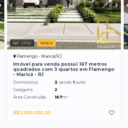
Ref.:
C1722
VENDA
Flamengo - Maricá/RJ
Imóvel para venda possui 167 metros
quadrados com 3 quartos em Flamengo
- Maricá - RJ
Dormitórios
3
, sendo
1
suíte
Garagens
2
Área Construída
167
m²
R$1.200.000,00