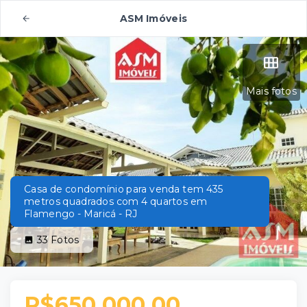
ASM Imóveis
Mais fotos
Casa de condomínio para venda tem 435
metros quadrados com 4 quartos em
Flamengo - Maricá - RJ
33
Fotos
R$650.000,00