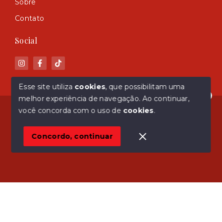
Sobre
Contato
Social
Esse site utiliza
cookies
, que possibilitam uma
melhor experiência de navegação.
Ao continuar,
Olá! Estamos disponíveis para te ajudar.
© Copyright 2026 - ASM Imóveis - Todos os direitos
você concorda com o uso de
cookies
.
reservados
Concordo, continuar
SITE PARA IMOBILIARIA
Início
Histórico
Favoritos