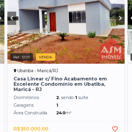
Ref.:
1207
VENDA
Ubatiba - Maricá/RJ
Casa Linear c/ Fino Acabamento em
Excelente Condomínio em Ubatiba,
Maricá - RJ
Dormitórios
2
, sendo
1
suíte
Garagens
1
Área Construída
240
m²
R$350.000,00