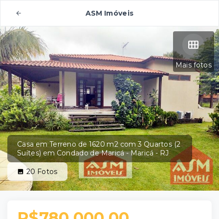
ASM Imóveis
Mais fotos
Casa em Terreno de 1620 m2 com 3 Quartos (2
Suítes) em Condado de Maricá - Maricá - RJ
20
Fotos
R$780.000,00