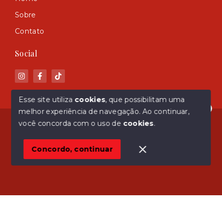
Sobre
Contato
Social
Esse site utiliza
cookies
, que possibilitam uma
melhor experiência de navegação.
Ao continuar,
Olá! Estamos disponíveis para te ajudar.
© Copyright 2026 - ASM Imóveis - Todos os direitos
você concorda com o uso de
cookies
.
reservados
Concordo, continuar
SITE PARA IMOBILIARIA
Início
Histórico
Favoritos