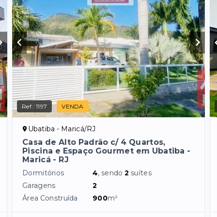
Ref.:
1197
VENDA
Ubatiba - Maricá/RJ
Casa de Alto Padrão c/ 4 Quartos,
Piscina e Espaço Gourmet em Ubatiba -
Maricá - RJ
Dormitórios
4
, sendo
2
suítes
Garagens
2
Área Construída
900
m²