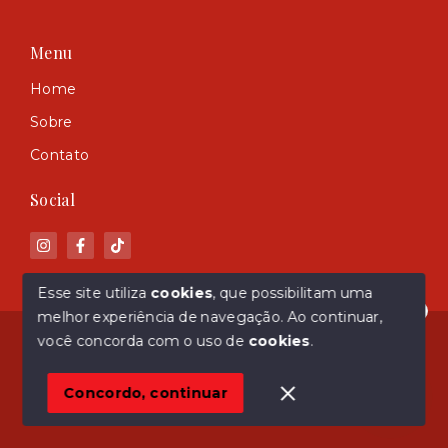
Menu
Home
Sobre
Contato
Social
Esse site utiliza
cookies
, que possibilitam uma
melhor experiência de navegação.
Ao continuar,
Olá! Estamos disponíveis para te ajudar.
© Copyright 2026 - ASM Imóveis - Todos os direitos
você concorda com o uso de
cookies
.
reservados
Concordo, continuar
SITE PARA IMOBILIARIA