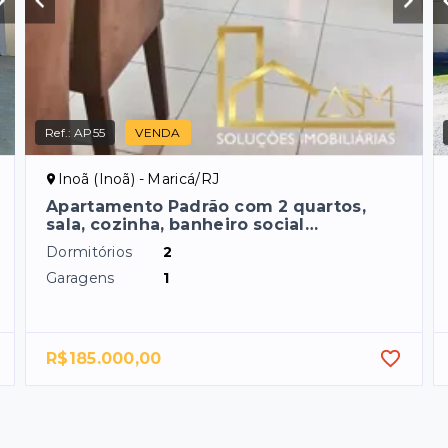
Ref.:
AP55
VENDA
Inoã (Inoã) - Maricá/RJ
Apartamento Padrão com 2 quartos,
sala, cozinha, banheiro social…
Dormitórios
2
Garagens
1
R$185.000,00