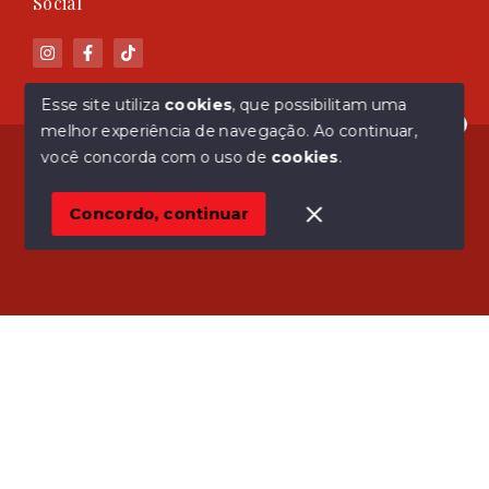
Social
Esse site utiliza
cookies
, que possibilitam uma
melhor experiência de navegação.
Ao continuar,
Olá! Estamos disponíveis para te ajudar.
© Copyright 2026 - ASM Imóveis - Todos os direitos
você concorda com o uso de
cookies
.
reservados
Concordo, continuar
SITE PARA IMOBILIARIA
Início
Histórico
Favoritos