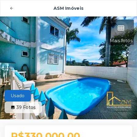
ASM Imóveis
Mais fotos
Usado
39
Fotos
R$330.000,00